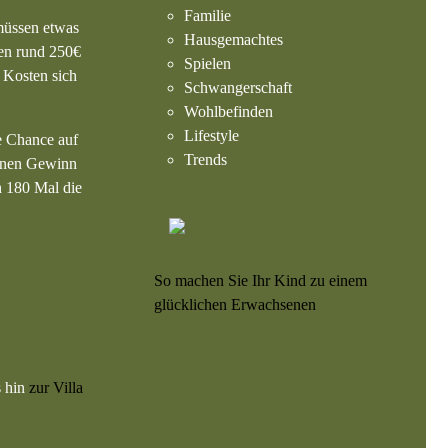
Familie
 müssen etwas
Hausgemachtes
den rund 250€
Spielen
e Kosten sich
Schwangerschaft
Wohlbefinden
Lifestyle
e Chance auf
Trends
einen Gewinn
h 180 Mal die
So machen Sie Ihr Kind zu einem
glücklichen Erwachsenen
s hin
zur Villa