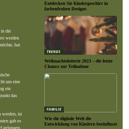
Entdecken Sie Kindergeschirr in
farbenfrohen Designs
in die
Euro werden
möchte, hat
TRENDS
Weihnachtslotterie 2023 – die letzte
Chance zur Teilnahme
nische
cht um eine
ng ein
punkt das
FAMILIE
 werden, ist
Wie die digitale Welt die
hnten gab es
Entwicklung von Kindern beeinflusst
rf gelungen,