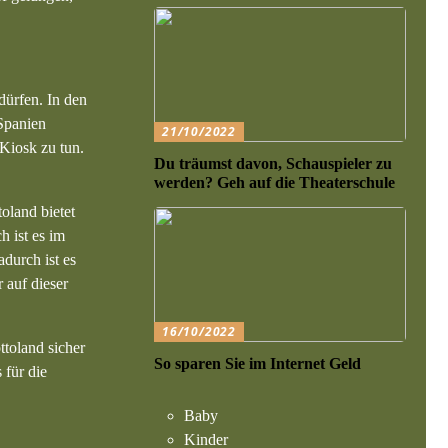
dürfen. In den
 Spanien
21/10/2022
 Kiosk zu tun.
Du träumst davon, Schauspieler zu
werden? Geh auf die Theaterschule
oland bietet
h ist es im
durch ist es
 auf dieser
16/10/2022
ttoland sicher
So sparen Sie im Internet Geld
 für die
Baby
Kinder