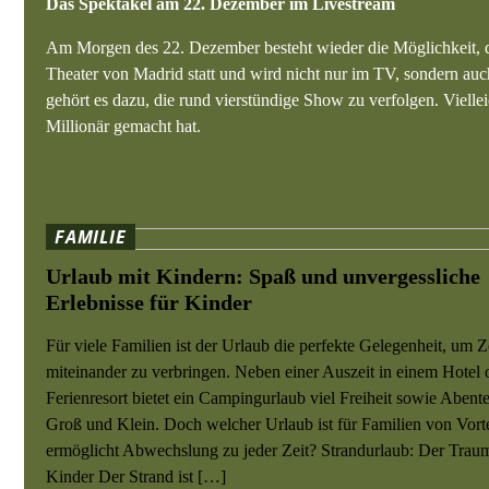
Das Spektakel am 22. Dezember im Livestream
Am Morgen des 22. Dezember besteht wieder die Möglichkeit, d
Theater von Madrid statt und wird nicht nur im TV, sondern au
gehört es dazu, die rund vierstündige Show zu verfolgen. Viellei
Millionär gemacht hat.
FAMILIE
Urlaub mit Kindern: Spaß und unvergessliche
Erlebnisse für Kinder
Für viele Familien ist der Urlaub die perfekte Gelegenheit, um Z
miteinander zu verbringen. Neben einer Auszeit in einem Hotel 
Ferienresort bietet ein Campingurlaub viel Freiheit sowie Abente
Groß und Klein. Doch welcher Urlaub ist für Familien von Vort
ermöglicht Abwechslung zu jeder Zeit? Strandurlaub: Der Traum
Kinder Der Strand ist […]