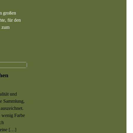
im großen
te, für den
ch zum
ohen
lität und
ine Sammlung,
 auszeichnet.
n wenig Farbe
ch
seine […]