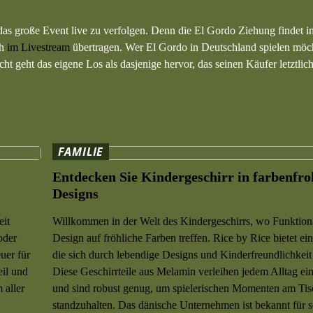
as große Event live zu verfolgen. Denn die El Gordo Ziehung findet 
ch
im Livestream
übertragen. Wer El Gordo in Deutschland spielen möch
cht geht das eigene Los als dasjenige hervor, das seinen Käufer letztli
FAMILIE
Entdecken Sie Kindergeschirr in farbenfr
Designs
eit
Willkommen in der Welt des Kindergeschirrs, wo Funktiona
oder
Design auf fröhliche Farben treffen. Rice by Rice bietet e
uer für
die sich durch lebendige Designs und Kinderfreundlichkeit
eil und
Diese Geschirrteile aus Melamin verleihen jedem Alltag ei
 aller
und sind robust genug, um spielerischen Momenten am Tis
standzuhalten. Das dänische Unternehmen ist bekannt für 