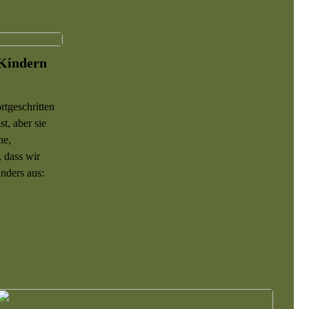
 Kindern
rtgeschritten
t, aber sie
ne,
, dass wir
anders aus: