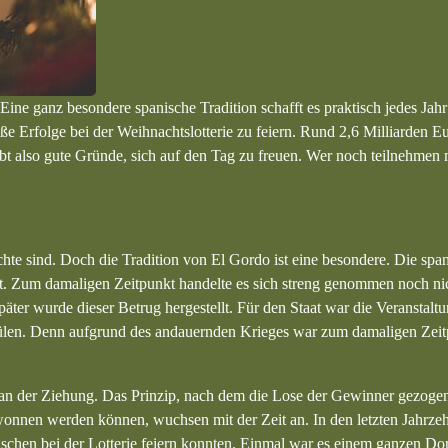
ine ganz besondere spanische Tradition schafft es praktisch jedes Jahr 
e Erfolge bei der Weihnachtslotterie zu feiern. Rund 2,6 Milliarden 
ibt also gute Gründe, sich auf den Tag zu freuen. Wer noch teilnehmen 
ichte sind. Doch die Tradition von El Gordo ist eine besondere. Die spa
t. Zum damaligen Zeitpunkt handelte es sich streng genommen noch ni
äter wurde dieser Betrug hergestellt. Für den Staat war die Veranstaltu
spülen. Denn aufgrund des andauernden Krieges war zum damaligen Zeit
an der Ziehung. Das Prinzip, nach dem die Lose der Gewinner gezogen
wonnen werden können, wuchsen mit der Zeit an. In den letzten Jahrze
schen bei der Lotterie feiern konnten. Einmal war es einem ganzen Do