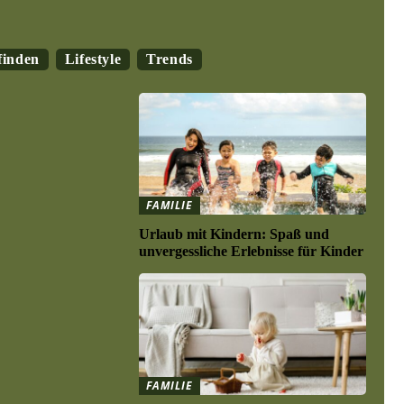
finden
Lifestyle
Trends
FAMILIE
Urlaub mit Kindern: Spaß und
unvergessliche Erlebnisse für Kinder
FAMILIE