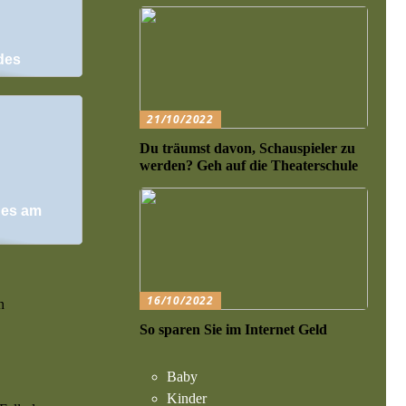
des
21/10/2022
Du träumst davon, Schauspieler zu
werden? Geh auf die Theaterschule
des am
16/10/2022
n
So sparen Sie im Internet Geld
Baby
Kinder