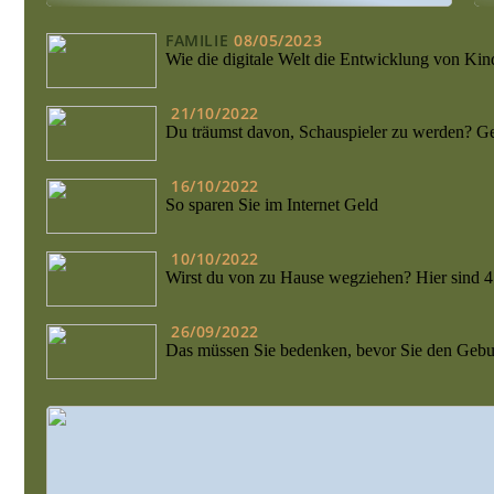
FAMILIE
08/05/2023
Wie die digitale Welt die Entwicklung von Kind
21/10/2022
Du träumst davon, Schauspieler zu werden? Ge
16/10/2022
So sparen Sie im Internet Geld
10/10/2022
Wirst du von zu Hause wegziehen? Hier sind 4
26/09/2022
Das müssen Sie bedenken, bevor Sie den Gebur