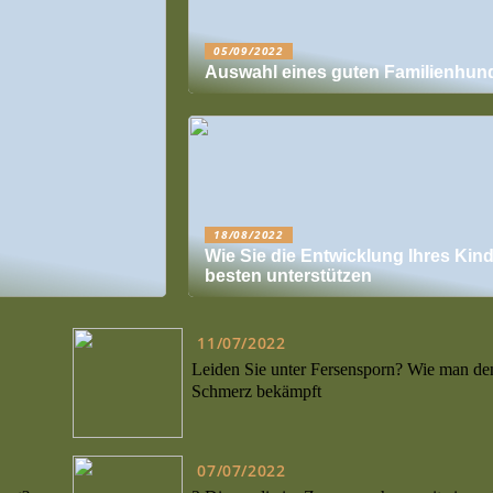
05/09/2022
Auswahl eines guten Familienhun
18/08/2022
Wie Sie die Entwicklung Ihres Kin
besten unterstützen
11/07/2022
Leiden Sie unter Fersensporn? Wie man de
Schmerz bekämpft
07/07/2022