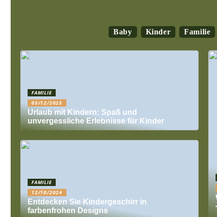
Baby
Kinder
Familie
FAMILIE
05/12/2025
Urlaub mit Kindern: Spaß und
unvergessliche Erlebnisse für Kinder
FAMILIE
12/10/2024
Entdecken Sie Kindergeschirr in
farbenfrohen Designs