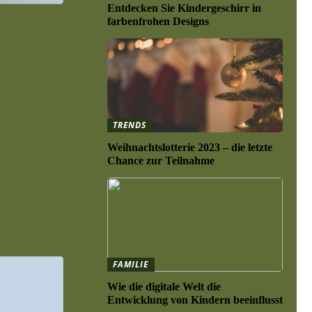
Entdecken Sie Kindergeschirr in
farbenfrohen Designs
TRENDS
Weihnachtslotterie 2023 – die letzte
Chance zur Teilnahme
FAMILIE
Wie die digitale Welt die
Entwicklung von Kindern beeinflusst