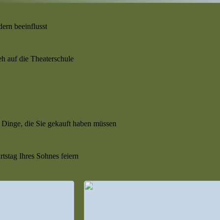
ern beeinflusst
h auf die Theaterschule
 Dinge, die Sie gekauft haben müssen
tstag Ihres Sohnes feiern