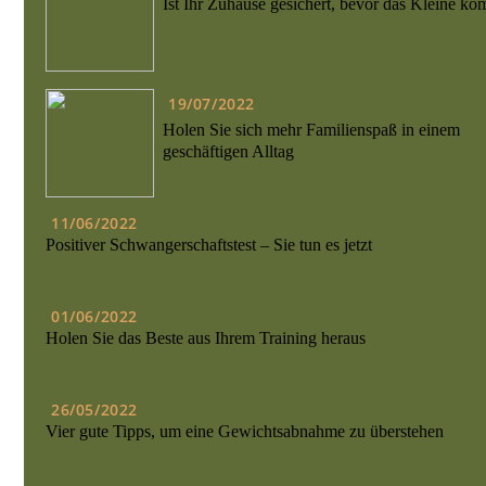
Ist Ihr Zuhause gesichert, bevor das Kleine k
19/07/2022
Holen Sie sich mehr Familienspaß in einem
geschäftigen Alltag
11/06/2022
Positiver Schwangerschaftstest – Sie tun es jetzt
01/06/2022
Holen Sie das Beste aus Ihrem Training heraus
26/05/2022
Vier gute Tipps, um eine Gewichtsabnahme zu überstehen