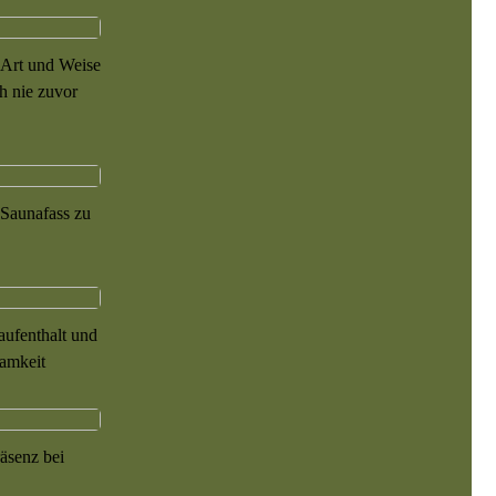
 Art und Weise
ch nie zuvor
 Saunafass zu
aufenthalt und
samkeit
äsenz bei