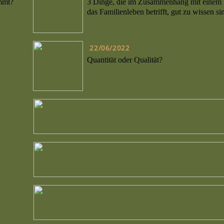
ommt?
3 Dinge, die im Zusammenhang mit einem F
das Familienleben betrifft, gut zu wissen si
22/06/2022
Quantität oder Qualität?