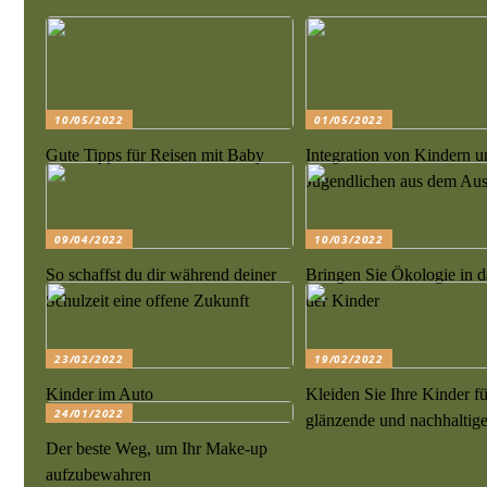
10/05/2022
01/05/2022
Gute Tipps für Reisen mit Baby
Integration von Kindern u
Jugendlichen aus dem Au
09/04/2022
10/03/2022
So schaffst du dir während deiner
Bringen Sie Ökologie in 
Schulzeit eine offene Zukunft
der Kinder
23/02/2022
19/02/2022
Kinder im Auto
Kleiden Sie Ihre Kinder fü
24/01/2022
glänzende und nachhaltig
Der beste Weg, um Ihr Make-up
aufzubewahren