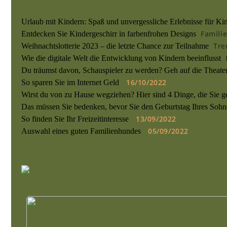
Urlaub mit Kindern: Spaß und unvergessliche Erlebnisse für Ki
Famili
Entdecken Sie Kindergeschirr in farbenfrohen Designs
Tre
Weihnachtslotterie 2023 – die letzte Chance zur Teilnahme
Wie die digitale Welt die Entwicklung von Kindern beeinflusst
Du träumst davon, Schauspieler zu werden? Geh auf die Theate
16/10/2022
So sparen Sie im Internet Geld
Wirst du von zu Hause wegziehen? Hier sind 4 Dinge, die Sie 
Das müssen Sie bedenken, bevor Sie den Geburtstag Ihres Sohne
13/09/2022
So finden Sie Ihr Freizeitinteresse
05/09/2022
Auswahl eines guten Familienhundes