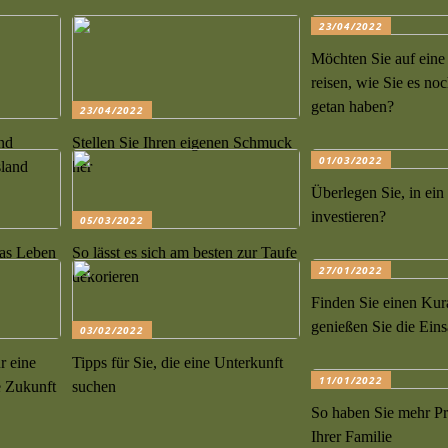
23/04/2022
Möchten Sie auf eine
reisen, wie Sie es no
getan haben?
23/04/2022
nd
Stellen Sie Ihren eigenen Schmuck
01/03/2022
sland
her
Überlegen Sie, in ein
investieren?
05/03/2022
das Leben
So lässt es sich am besten zur Taufe
27/01/2022
dekorieren
Finden Sie einen Kur
genießen Sie die Ein
03/02/2022
r eine
Tipps für Sie, die eine Unterkunft
11/01/2022
e Zukunft
suchen
So haben Sie mehr Pr
Ihrer Familie