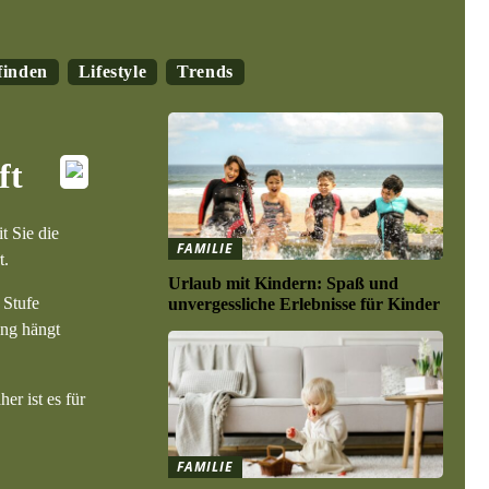
finden
Lifestyle
Trends
ft
t Sie die
FAMILIE
t.
Urlaub mit Kindern: Spaß und
 Stufe
unvergessliche Erlebnisse für Kinder
ung hängt
er ist es für
FAMILIE