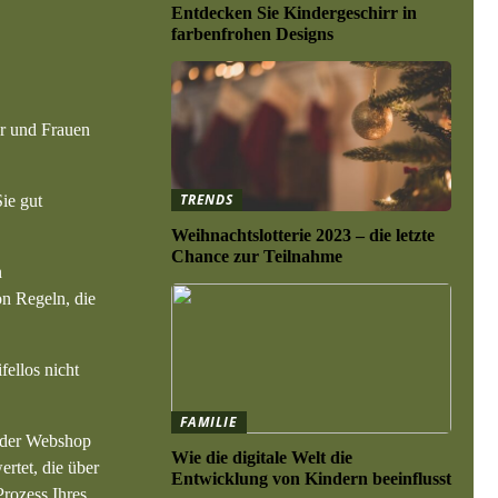
Entdecken Sie Kindergeschirr in
farbenfrohen Designs
er und Frauen
TRENDS
ie gut
Weihnachtslotterie 2023 – die letzte
Chance zur Teilnahme
n
on Regeln, die
fellos nicht
FAMILIE
s der Webshop
Wie die digitale Welt die
ertet, die über
Entwicklung von Kindern beeinflusst
Prozess Ihres