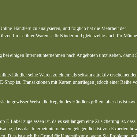
 Online-Händlern zu analysieren, und folglich hat die Mehrheit der
kürzen Preise ihrer Waren – für Kinder und gleichzeitig auch für Männ
ung bei einigen Internetunternehmen nach Angeboten umzusehen, damit S
nline-Händler seine Waren zu einem als seltsam attraktiv erscheinende
n E-Shop ist. Transaktionen mit Karten unterliegen jedoch einer Reihe v
e in gewisser Weise die Regeln des Händlers prüfen, aber das ist zwei
op E-Label-zugelassen ist, da es seit langem eine Zusicherung ist, das
atsache, dass das Internetunternehmen gelegentlich ist von Experten bew
gen. Dies ist auch Ihr Grund für Unterstützung, wenn Sie Probleme im 