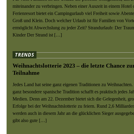
miteinander zu verbringen. Neben einer Auszeit in einem Hotel 
Ferienresort bietet ein Campingurlaub viel Freiheit sowie Abente
Groß und Klein. Doch welcher Urlaub ist für Familien von Vort
ermöglicht Abwechslung zu jeder Zeit? Strandurlaub: Der Traum
Kinder Der Strand ist […]
TRENDS
Weihnachtslotterie 2023 – die letzte Chance zu
Teilnahme
Jedes Land hat seine ganz eigenen Traditionen zu Weihnachten.
ganz besondere spanische Tradition schafft es praktisch jedes Jah
Medien. Denn am 22. Dezember bietet sich die Gelegenheit, gr
Erfolge bei der Weihnachtslotterie zu feiern. Rund 2,6 Milliarde
werden auch in diesem Jahr an die glücklichen Sieger ausgegeb
gibt also gute […]