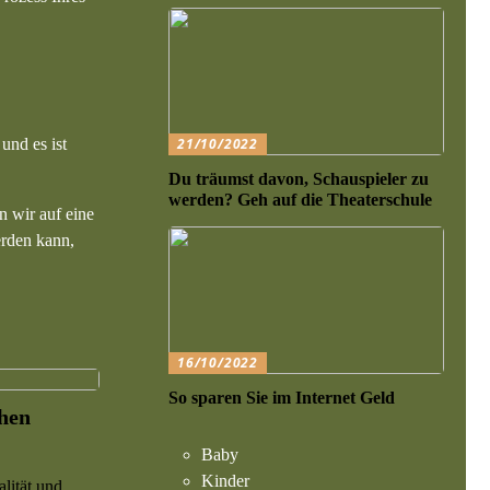
und es ist
21/10/2022
Du träumst davon, Schauspieler zu
werden? Geh auf die Theaterschule
n wir auf eine
erden kann,
16/10/2022
So sparen Sie im Internet Geld
ohen
Baby
Kinder
lität und