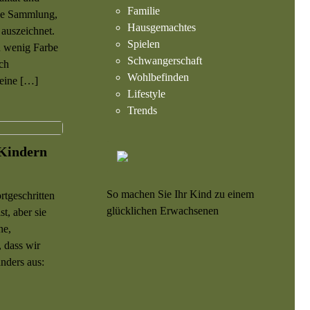
Familie
ine Sammlung,
Hausgemachtes
 auszeichnet.
Spielen
n wenig Farbe
Schwangerschaft
ch
Wohlbefinden
seine […]
Lifestyle
Trends
 Kindern
So machen Sie Ihr Kind zu einem
rtgeschritten
glücklichen Erwachsenen
t, aber sie
ne,
, dass wir
anders aus: