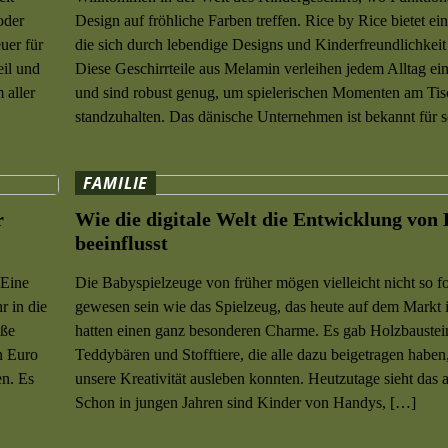
oder
Design auf fröhliche Farben treffen. Rice by Rice bietet e
uer für
die sich durch lebendige Designs und Kinderfreundlichkeit
eil und
Diese Geschirrteile aus Melamin verleihen jedem Alltag ei
 aller
und sind robust genug, um spielerischen Momenten am Tis
standzuhalten. Das dänische Unternehmen ist bekannt für 
FAMILIE
r
Wie die digitale Welt die Entwicklung von
beeinflusst
 Eine
Die Babyspielzeuge von früher mögen vielleicht nicht so fo
r in die
gewesen sein wie das Spielzeug, das heute auf dem Markt is
oße
hatten einen ganz besonderen Charme. Es gab Holzbaustei
n Euro
Teddybären und Stofftiere, die alle dazu beigetragen haben
en. Es
unsere Kreativität ausleben konnten. Heutzutage sieht das 
Schon in jungen Jahren sind Kinder von Handys, […]