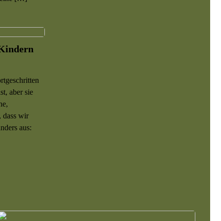
 Kindern
rtgeschritten
t, aber sie
ne,
, dass wir
anders aus: