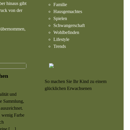
er hinaus gibt
Familie
ruck von der
Hausgemachtes
Spielen
Schwangerschaft
en übernommen,
Wohlbefinden
Lifestyle
Trends
ohen
So machen Sie Ihr Kind zu einem
glücklichen Erwachsenen
lität und
ine Sammlung,
 auszeichnet.
n wenig Farbe
ch
seine […]