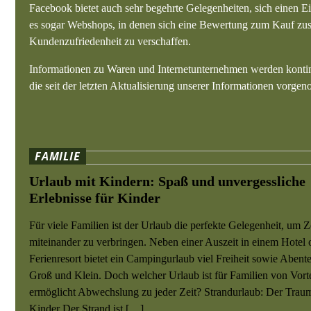
Facebook bietet auch sehr begehrte Gelegenheiten, sich einen 
es sogar Webshops, in denen sich eine Bewertung zum Kauf zusa
Kundenzufriedenheit zu verschaffen.
Informationen zu Waren und Internetunternehmen werden kontin
die seit der letzten Aktualisierung unserer Informationen vorg
FAMILIE
Urlaub mit Kindern: Spaß und unvergessliche
Erlebnisse für Kinder
Für viele Familien ist der Urlaub die perfekte Gelegenheit, um Z
miteinander zu verbringen. Neben einer Auszeit in einem Hotel 
Ferienresort bietet ein Campingurlaub viel Freiheit sowie Abente
Groß und Klein. Doch welcher Urlaub ist für Familien von Vort
ermöglicht Abwechslung zu jeder Zeit? Strandurlaub: Der Traum
Kinder Der Strand ist […]