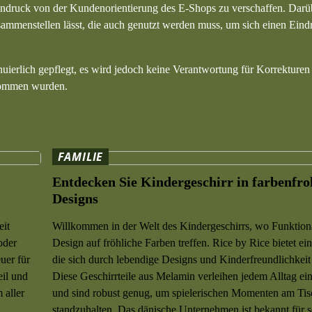
Eindruck von der Kundenorientierung des E-Shops zu verschaffen. Darüb
mmenstellen lässt, die auch genutzt werden muss, um sich einen Eind
uierlich gepflegt, es wird jedoch keine Verantwortung für Korrektur
enommen wurden.
FAMILIE
Entdecken Sie Kindergeschirr in farbenfr
Designs
eit
Willkommen in der Welt des Kindergeschirrs, wo Funktiona
oder
Design auf fröhliche Farben treffen. Rice by Rice bietet e
uer für
die sich durch lebendige Designs und Kinderfreundlichkeit
eil und
Diese Geschirrteile aus Melamin verleihen jedem Alltag ei
 aller
und sind robust genug, um spielerischen Momenten am Tis
standzuhalten. Das dänische Unternehmen ist bekannt für 