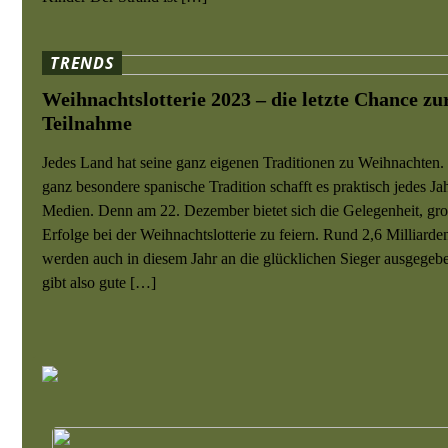
TRENDS
Weihnachtslotterie 2023 – die letzte Chance zu
Teilnahme
Jedes Land hat seine ganz eigenen Traditionen zu Weihnachten.
ganz besondere spanische Tradition schafft es praktisch jedes Jah
Medien. Denn am 22. Dezember bietet sich die Gelegenheit, gr
Erfolge bei der Weihnachtslotterie zu feiern. Rund 2,6 Milliarde
werden auch in diesem Jahr an die glücklichen Sieger ausgegeb
gibt also gute […]