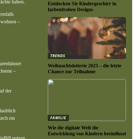
Nächte haben.
Entdecken Sie Kindergeschirr in
farbenfrohen Designs
rnfalls
k wohnen –
TRENDS
Warenhäuser
Weihnachtslotterie 2023 – die letzte
chsene –
Chance zur Teilnahme
uf der
laublich
FAMILIE
urch ein
Wie die digitale Welt die
Entwicklung von Kindern beeinflusst
aBill nutzen,