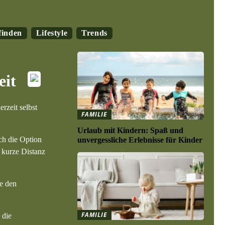
finden
Lifestyle
Trends
eit
rzeit selbst
FAMILIE
Urlaub mit Kindern: Spaß und
ich die Option
unvergessliche Erlebnisse für Kinder
e kurze Distanz
ie den
FAMILIE
 die