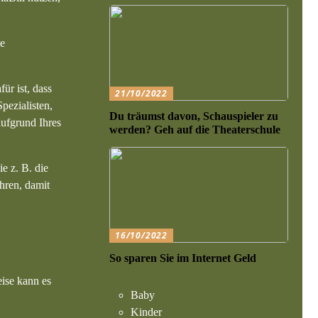
ne
ür ist, dass
21/10/2022
pezialisten,
Du träumst davon, Schauspieler zu
aufgrund Ihres
werden? Geh auf die Theaterschule
e z. B. die
hren, damit
16/10/2022
So sparen Sie im Internet Geld
ise kann es
Baby
Kinder