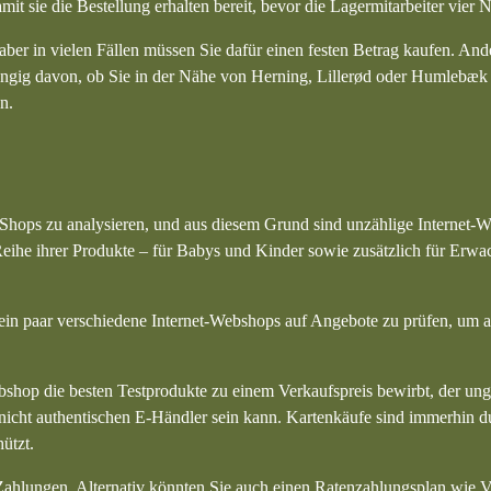
t sie die Bestellung erhalten bereit, bevor die Lagermitarbeiter vier 
aber in vielen Fällen müssen Sie dafür einen festen Betrag kaufen. Ande
bhängig davon, ob Sie in der Nähe von Herning, Lillerød oder Humlebæ
n.
E-Shops zu analysieren, und aus diesem Grund sind unzählige Internet-
eihe ihrer Produkte – für Babys und Kinder sowie zusätzlich für Erwa
 ein paar verschiedene Internet-Webshops auf Angebote zu prüfen, um a
bshop die besten Testprodukte zu einem Verkaufspreis bewirbt, der ung
 nicht authentischen E-Händler sein kann. Kartenkäufe sind immerhin d
ützt.
hlungen. Alternativ könnten Sie auch einen Ratenzahlungsplan wie Vi