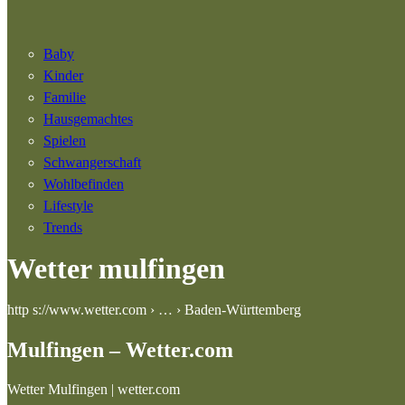
Baby
Kinder
Familie
Hausgemachtes
Spielen
Schwangerschaft
Wohlbefinden
Lifestyle
Trends
Wetter mulfingen
http s://www.wetter.com › … › Baden-Württemberg
Mulfingen – Wetter.com
Wetter Mulfingen | wetter.com