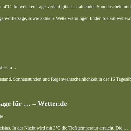
 von 4°C. Im weiteren Tagesverlauf gibt es strahlenden Sonnenschein u
genvorhersage, sowie aktuelle Wetterwarnungen finden Sie auf wette
bt es in …
ustand, Sonnenstunden und Regenwahrscheinlichkeit in der 16 Tagesüb
age für … – Wetter.de
de
sius. In der Nacht wird mit 3°C die Tiefsttemperatur erreicht. Die …