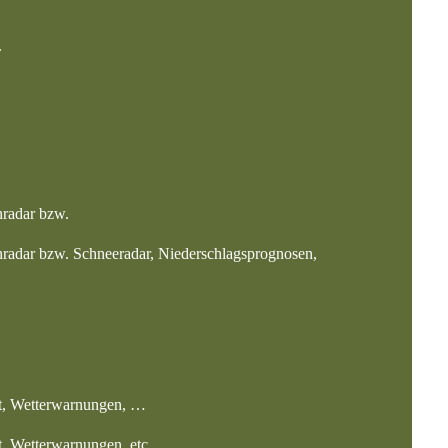
.
nradar bzw.
nradar bzw. Schneeradar, Niederschlagsprognosen,
eit, Wetterwarnungen, …
t, Wetterwarnungen, etc