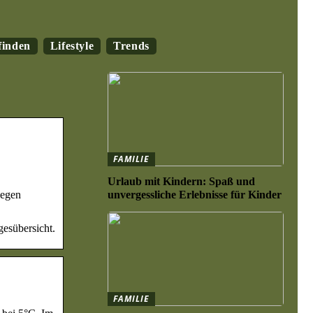
finden
Lifestyle
Trends
FAMILIE
Urlaub mit Kindern: Spaß und
iegen
unvergessliche Erlebnisse für Kinder
esübersicht.
FAMILIE