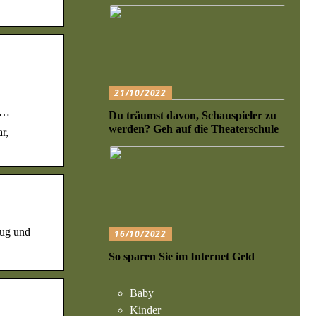
21/10/2022
e …
Du träumst davon, Schauspieler zu
werden? Geh auf die Theaterschule
r,
lug und
16/10/2022
So sparen Sie im Internet Geld
Baby
Kinder