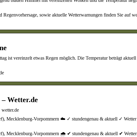
egend blauen Himmel mit vereinzelten Wolken und die Temperatur liegt
d Regenvorhersage, sowie aktuelle Wetterwarnungen finden Sie auf we
ne
tag ist vereinzelt etwas Regen möglich. Die Temperatur beträgt aktuel
de
 – Wetter.de
 wetter.de
dorf), Mecklenburg-Vorpommern ☁️ ✓ stundengenau & aktuell ✓ Wette
dorf), Mecklenburg-Vorpommern 🌧️ ✔ stundengenau & aktuell ✔ Wette