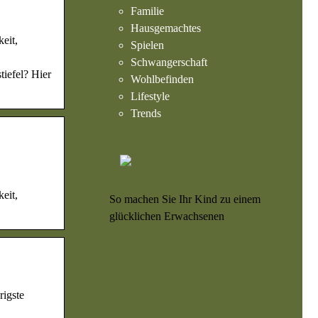
Familie
Hausgemachtes
eit,
Spielen
Schwangerschaft
tiefel? Hier
Wohlbefinden
Lifestyle
Trends
eit,
So machen Sie Ihr Kind zu einem
glücklichen Erwachsenen
rigste