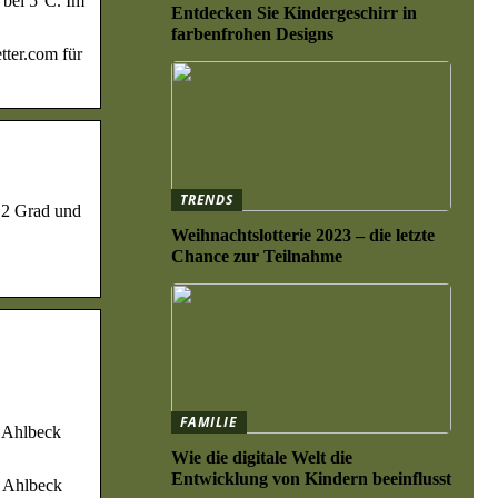
 bei 5°C. Im
Entdecken Sie Kindergeschirr in
farbenfrohen Designs
tter.com für
TRENDS
l 2 Grad und
Weihnachtslotterie 2023 – die letzte
Chance zur Teilnahme
FAMILIE
r Ahlbeck
Wie die digitale Welt die
Entwicklung von Kindern beeinflusst
r Ahlbeck