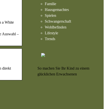
Familie
Hausgemachtes
Spielen
Schwangerschaft
n a White
Wohlbefinden
Lifestyle
ße Auswahl –
Trends
 direkt
So machen Sie Ihr Kind zu einem
glücklichen Erwachsenen