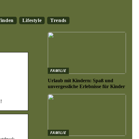
finden
Lifestyle
Trends
FAMILIE
Urlaub mit Kindern: Spaß und
unvergessliche Erlebnisse für Kinder
!
FAMILIE