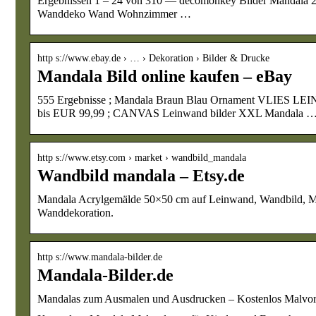
Ergebnissen 1 – 24 von 310 — decomonkey Bilder Mandala 2
Wanddeko Wand Wohnzimmer …
http s://www.ebay.de › … › Dekoration › Bilder & Drucke
Mandala Bild online kaufen – eBay
555 Ergebnisse ; Mandala Braun Blau Ornament V
bis EUR 99,99 ; CANVAS Leinwand bilder XXL Mandala 
http s://www.etsy.com › market › wandbild_mandala
Wandbild mandala – Etsy.de
Mandala Acrylgemälde 50×50 cm auf Leinwand, Wandbild, M
Wanddekoration.
http s://www.mandala-bilder.de
Mandala-Bilder.de
Mandalas zum Ausmalen und Ausdrucken – Kostenlos Malvor