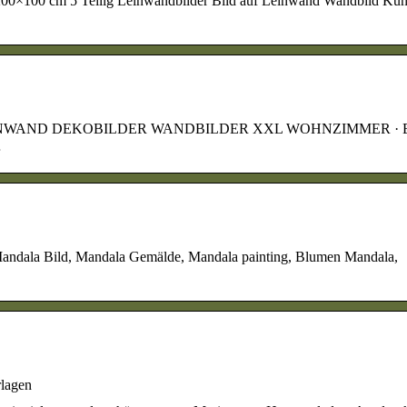
00×100 cm 5 Teilig Leinwandbilder Bild auf Leinwand Wandbild Kun
LIES LEINWAND DEKOBILDER WANDBILDER XXL WOHNZIMMER · 
…
andala Bild, Mandala Gemälde, Mandala painting, Blumen Mandala,
lagen