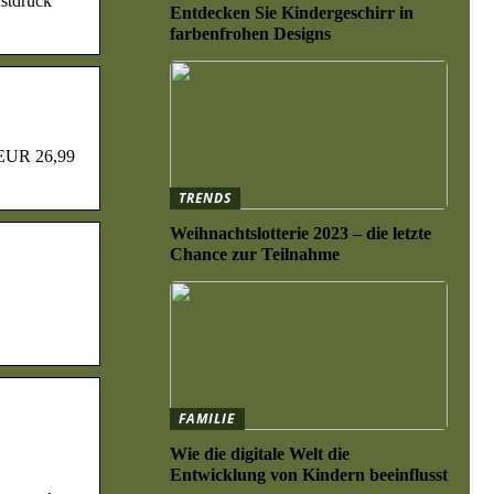
stdruck
Entdecken Sie Kindergeschirr in
farbenfrohen Designs
EUR 26,99
TRENDS
Weihnachtslotterie 2023 – die letzte
Chance zur Teilnahme
FAMILIE
Wie die digitale Welt die
Entwicklung von Kindern beeinflusst