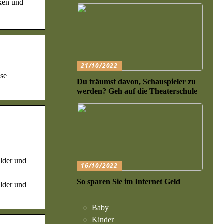
ken und
21/10/2022
use
Du träumst davon, Schauspieler zu
werden? Geh auf die Theaterschule
ilder und
16/10/2022
So sparen Sie im Internet Geld
ilder und
Baby
Kinder