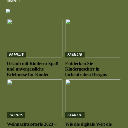
amazon
FAMILIE
FAMILIE
Urlaub mit Kindern: Spaß
Entdecken Sie
und unvergessliche
Kindergeschirr in
Erlebnisse für Kinder
farbenfrohen Designs
TRENDS
FAMILIE
Weihnachtslotterie 2023 –
Wie die digitale Welt die