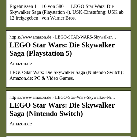
Ergebnissen 1 – 16 von 580 — LEGO Star Wars: Die
Skywalker Saga (Playstation 4). USK-Einstufung: USK ab
12 freigegeben | von Warner Bros.
http s://www.amazon.de › LEGO-STAR-WARS-Skywalker…
LEGO Star Wars: Die Skywalker
Saga (Playstation 5)
Amazon.de
LEGO Star Wars: Die Skywalker Saga (Nintendo Switch) :
Amazon.de: PC & Video Games.
http s://www.amazon.de › LEGO-Star-Wars-Skywalker-Ni…
LEGO Star Wars: Die Skywalker
Saga (Nintendo Switch)
Amazon.de