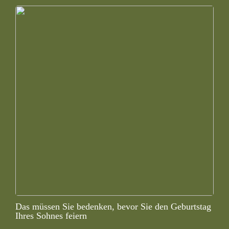
Das müssen Sie bedenken, bevor Sie den Geburtstag
Ihres Sohnes feiern