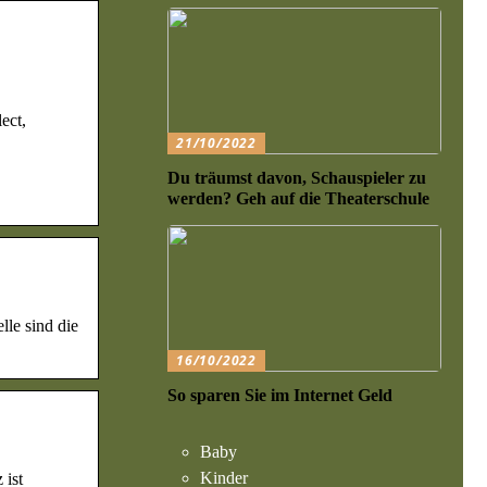
ect,
21/10/2022
Du träumst davon, Schauspieler zu
werden? Geh auf die Theaterschule
le sind die
16/10/2022
So sparen Sie im Internet Geld
Baby
Kinder
 ist