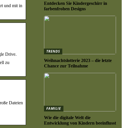
Entdecken Sie Kindergeschirr in
t und mit in
farbenfrohen Designs
TRENDS
le Drive.
Weihnachtslotterie 2023 – die letzte
ell zu
Chance zur Teilnahme
große Dateien
FAMILIE
Wie die digitale Welt die
Entwicklung von Kindern beeinflusst