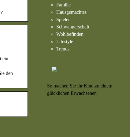
Familie
Hausgemachtes
r?
Spielen
Schwangerschaft
Wohlbefinden
Lifestyle
Trends
t ein
Sie den
So machen Sie Ihr Kind zu einem
glücklichen Erwachsenen