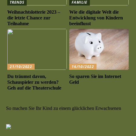
TRENDS
FAMILIE
Weihnachtslotterie 2023 –
Wie die digitale Welt die
die letzte Chance zur
Entwicklung von Kindern
Teilnahme
beeinflusst
21/10/2022
16/10/2022
Du träumst davon,
So sparen Sie im Internet
Schauspieler zu werden?
Geld
Geh auf die Theaterschule
So machen Sie Ihr Kind zu einem glücklichen Erwachsenen