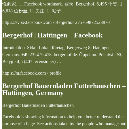
性商家. … Facebook wordmark. 登录. Bergerhof. 6,495 个赞. 󱞋.
6,618 位粉丝. 󱙶. 关注. 󰟝. 帖子.
http s://sv-se.facebook.com › Bergerhof-275769872523870
Bergerhof | Hattingen – Facebook
Introduktion. Sida · Lokalt företag. Bergerweg 8, Hattingen,
Germany. +49 2324 72478. bergerhof.de. Öppet nu. Prisnivå · $$.
Betyg · 4,5 (407 recensioner) …
http s://m.facebook.com › profile
Bergerhof Bauernladen Futterhäuschen –
Hattingen, Germany
Bergerhof Bauernladen Futterhäuschen
Facebook is showing information to help you better understand the
purpose of a Page. See actions taken by the people who manage and